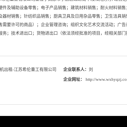
硬件及辅助设备零售；电子产品销售；建筑材料销售；耐火材料销售
及器材销售；针纺织品销售；厨具卫具及日用杂品零售；卫生洁具销
售需要许可的商品）；企业管理咨询；组织文化艺术交流活动；广告
服务；技术进出口；货物进出口（依法须经批准的项目，经相关部门
机出租-江苏希伦重工有限公司
企业联系人：
刘
企业网址：
http://www.wxhyqzj.c